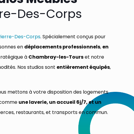
rre-Des-Corps
Pierre-Des-Corps
. Spécialement conçus pour
ersonnes en
déplacements professionnels
,
en
stratégique à
Chambray-les-Tours
et notre
dités. Nos studios sont
entièrement équipés
,
nous mettons à votre disposition des logements
es comme
une laverie, un accueil 6j/7, et un
erces, restaurants, et transports en commun.