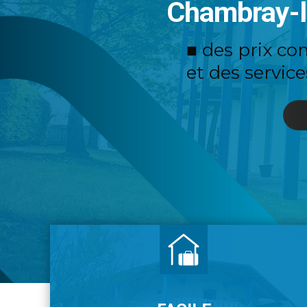
Chambray-l
■ des prix c
et des service
U