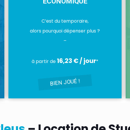
ÉCONOMIQUE
C’est du temporaire,
alors pourquoi dépenser plus ?
–
16,23 € / jour
à partir de
*
BIEN JOUÉ !
leus
– Location de St